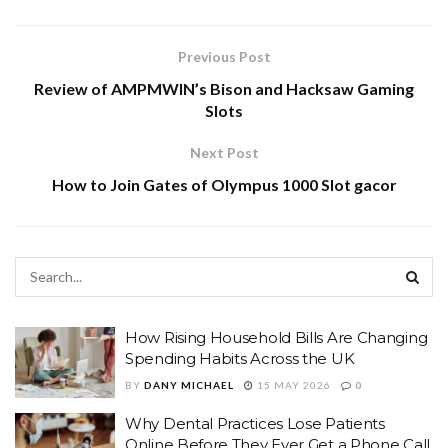
Previous Post
Review of AMPMWIN’s Bison and Hacksaw Gaming
Slots
Next Post
How to Join Gates of Olympus 1000 Slot gacor
How Rising Household Bills Are Changing
Spending Habits Across the UK
BY
DANY MICHAEL
15 MAY 2026
0
Why Dental Practices Lose Patients
Online Before They Ever Get a Phone Call