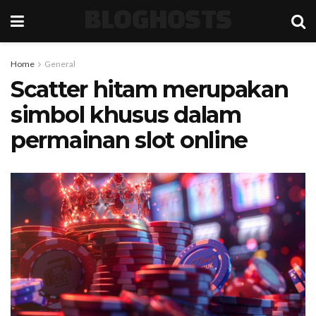
BLOGHOSTS
Home
General
Scatter hitam merupakan
simbol khusus dalam
permainan slot online